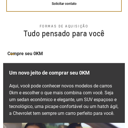
Solicitar contato
Solicitar contato
Solicitar contato
Bancos ajustáveis e com
pacote oferece uma dianteira grandiosa que transmite
densidade variável
Sistema de permanência
uma sensação de amplitude, um novo friso de porta
em faixa
lateral elegantemente desenhado para proporcionar
Suspensão otimizada pronta
FORMAS DE AQUISIÇÃO
exclusividade, um interior com novos tapetes de visual
para enfrentar qualquer tipo
Tudo pensado para você
Isolamento acústico
Ao identificar desvios, além de alertar o motorista,
de terreno
marcantes, e uma traseira repleta de inovações.
reforçado
corrige suavemente a trajetória do veículo,
garantindo segurança e precisão.
Solicitar contato
Solicitar contato
Compre seu 0KM
Solicitar contato
Um novo jeito de comprar seu 0KM
Aqui, você pode conhecer novos modelos de carros
0km e escolher o que mais combina com você. Seja
Alerta de tráfego cruzado
um sedan econômico e elegante, um SUV espaçoso e
traseiro
tecnológico, uma picape confortável ou um hatch ágil,
a Chevrolet tem sempre um carro perfeito para você.
Composta por sensores e uma câmera, esta
tecnologia alerta o motorista sempre que detectar