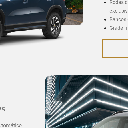
Rodas d
exclusiv
Bancos 
Grade f
es;
utomático