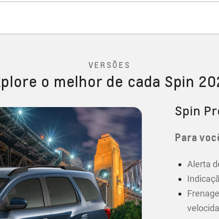
VERSÕES
plore o melhor de cada Spin 2
Spin P
Para você
Alerta d
Indicaçã
Frenage
velocid