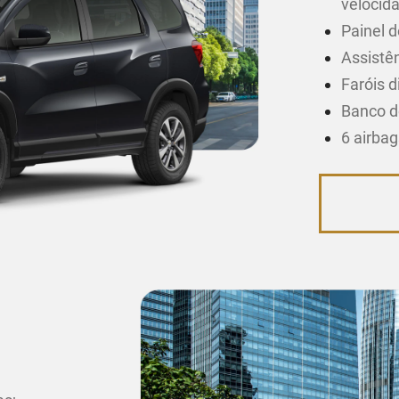
velocid
Painel d
Assistên
Faróis d
Banco d
6 airba