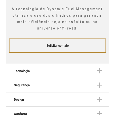
A tecnologia de Dynamic Fuel Management
otimiza o uso dos cilindros para garantir
mais eficiência seja no asfalto ou no
universo off-road.
Solicitar contato
Tecnologia
Segurança
TECNOLOGIA
Uma fortaleza conectada à vida
Design
real
SEGURANÇA
Proteção em todas as direções
Conforto