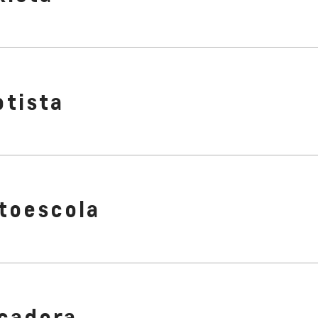
otista
toescola
cadora