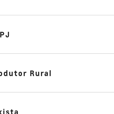
PJ
odutor Rural
xista