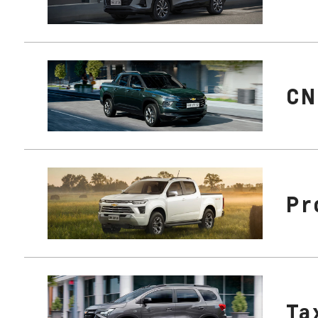
CN
Pr
Ta